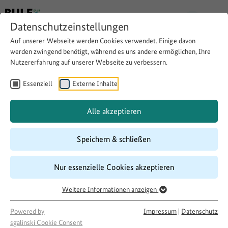
Datenschutzeinstellungen
Auf unserer Webseite werden Cookies verwendet. Einige davon
Zurück
werden zwingend benötigt, während es uns andere ermöglichen, Ihre
Nutzererfahrung auf unserer Webseite zu verbessern.
BULEplus-
Essenziell
Externe Inhalte
Werkstattgespräch
Alle akzeptieren
am 25. Juni:
Speichern & schließen
Partizipative
Nur essenzielle Cookies akzeptieren
Kulturprojekte
Weitere Informationen anzeigen
Powered by
Impressum
|
Datenschutz
Thema:
Kultur in ländlichen Räumen
sgalinski Cookie Consent