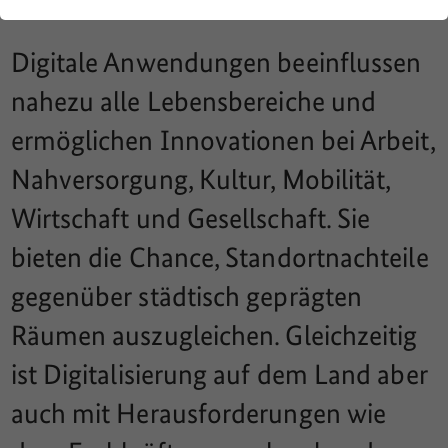
Digitale Anwendungen beeinflussen
nahezu alle Lebensbereiche und
ermöglichen Innovationen bei Arbeit,
Nahversorgung, Kultur, Mobilität,
Wirtschaft und Gesellschaft. Sie
bieten die Chance, Standortnachteile
gegenüber städtisch geprägten
Räumen auszugleichen. Gleichzeitig
ist Digitalisierung auf dem Land aber
auch mit Herausforderungen wie