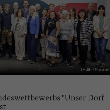
BMLEH / Photothek
undeswettbewerbs "Unser Dorf
st