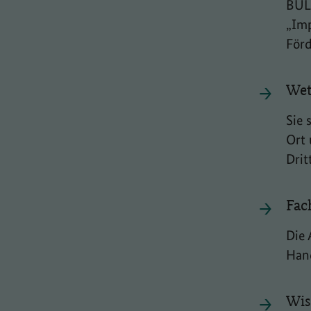
BULE
„Imp
Förd
Wet
Sie 
Ort 
Drit
Fac
Die 
Hand
Wis