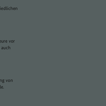
iedlichen
eure vor
g auch
ung von
le.