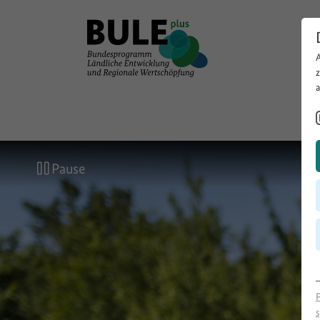
Pause
s