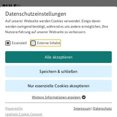
Datenschutzeinstellungen
Auf unserer Webseite werden Cookies verwendet. Einige davon
Zurück
werden zwingend benötigt, während es uns andere ermöglichen, Ihre
Nutzererfahrung auf unserer Webseite zu verbessern.
Land.Heimat.Innovativ
Essenziell
Externe Inhalte
Alle akzeptieren
Thema:
Digitalisierung auf dem Land
Engagement und Ehrenamt
Kultur in ländlichen Räumen
Mobilität auf dem Land
Speichern & schließen
Nahversorgung/Soziales/Dorfgemeinschaft
Regionale Wirtschaft
Nur essenzielle Cookies akzeptieren
Weitere Informationen anzeigen
Powered by
Impressum
|
Datenschutz
sgalinski Cookie Consent