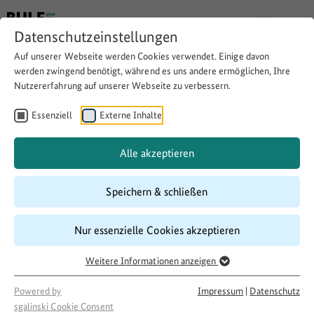
Datenschutzeinstellungen
Auf unserer Webseite werden Cookies verwendet. Einige davon
Zurück
werden zwingend benötigt, während es uns andere ermöglichen, Ihre
Nutzererfahrung auf unserer Webseite zu verbessern.
Obstbörse und
Essenziell
Externe Inhalte
WLAN-Café unterm
Alle akzeptieren
Kirchturm
Speichern & schließen
Nur essenzielle Cookies akzeptieren
Thema:
Nahversorgung/Soziales/Dorfgemeinschaft
Engagement und Ehrenamt
Weitere Informationen anzeigen
Download
Copy Link
Powered by
Impressum
|
Datenschutz
sgalinski Cookie Consent