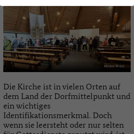
Madita Wierz
Die Kirche ist in vielen Orten auf
dem Land der Dorfmittelpunkt und
ein wichtiges
Identifikationsmerkmal. Doch
wenn sie leersteht oder nur selten