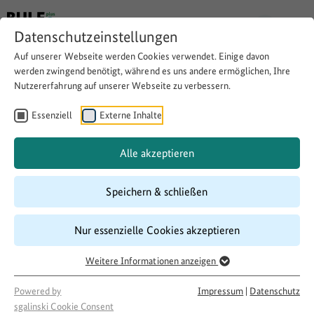
Datenschutzeinstellungen
Auf unserer Webseite werden Cookies verwendet. Einige davon
Zurück
werden zwingend benötigt, während es uns andere ermöglichen, Ihre
Nutzererfahrung auf unserer Webseite zu verbessern.
Kommunen im
Essenziell
Externe Inhalte
Austausch: Neue
Alle akzeptieren
Veranstaltungen
Speichern & schließen
Nur essenzielle Cookies akzeptieren
Thema:
Regionale Wirtschaft
Download
Copy Link
Weitere Informationen anzeigen
Powered by
Impressum
|
Datenschutz
sgalinski Cookie Consent