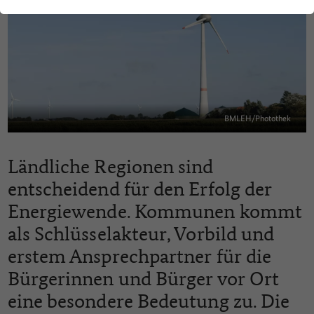
BMLEH/Photothek
Ländliche Regionen sind
entscheidend für den Erfolg der
Energiewende. Kommunen kommt
als Schlüsselakteur, Vorbild und
erstem Ansprechpartner für die
Bürgerinnen und Bürger vor Ort
eine besondere Bedeutung zu. Die