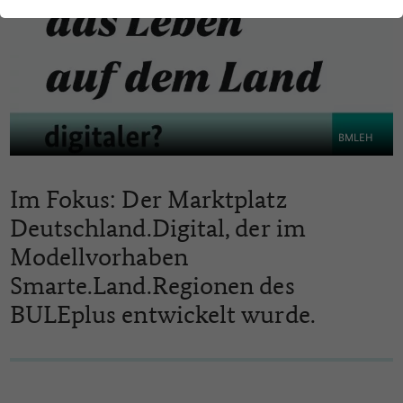
BMLEH
Im Fokus: Der Marktplatz
Deutschland.Digital, der im
Modellvorhaben
Smarte.Land.Regionen des
BULEplus entwickelt wurde.