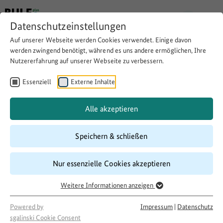
Datenschutzeinstellungen
Auf unserer Webseite werden Cookies verwendet. Einige davon
Zurück
werden zwingend benötigt, während es uns andere ermöglichen, Ihre
Nutzererfahrung auf unserer Webseite zu verbessern.
Smart Country
Essenziell
Externe Inhalte
Convention 2025
Alle akzeptieren
Speichern & schließen
Thema:
Digitalisierung auf dem Land
Nur essenzielle Cookies akzeptieren
Download
Copy Link
Weitere Informationen anzeigen
Powered by
Impressum
|
Datenschutz
sgalinski Cookie Consent