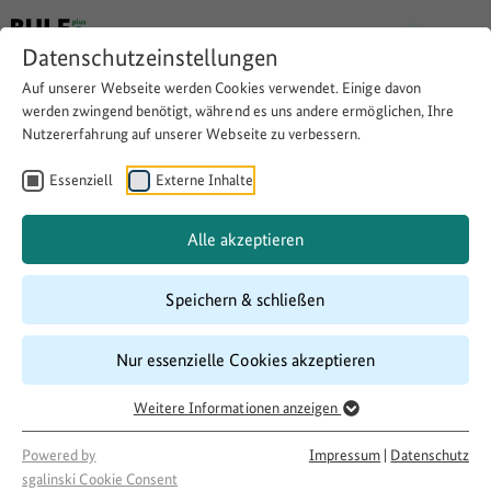
Datenschutzeinstellungen
Auf unserer Webseite werden Cookies verwendet. Einige davon
Zurück
werden zwingend benötigt, während es uns andere ermöglichen, Ihre
Nutzererfahrung auf unserer Webseite zu verbessern.
Soziale
Essenziell
Externe Inhalte
Dorfentwicklung:
Alle akzeptieren
Erste Erfolge sind
Speichern & schließen
bereits erzielt
Nur essenzielle Cookies akzeptieren
Weitere Informationen anzeigen
Thema:
Nahversorgung/Soziales/Dorfgemeinschaft
Powered by
Impressum
|
Datenschutz
Download
Copy Link
sgalinski Cookie Consent