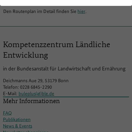
Den Routenplan im Detail finden Sie
hier
.
Kompetenzzentrum
Ländliche
Entwicklung
in der Bundesanstalt für Landwirtschaft und Ernährung
Deichmanns Aue 29, 53179 Bonn
Telefon: 0228 6845-2290
E-Mail:
buleplus(at)ble.de
Mehr Informationen
FAQ
Publikationen
News & Events