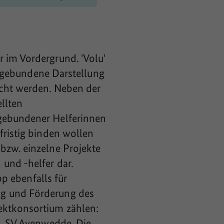
 im Vordergrund. 'Volu'
tengebundene Darstellung
ucht werden. Neben der
llten
ngebundener Helferinnen
fristig binden wollen
bzw. einzelne Projekte
und -helfer dar.
pp ebenfalls für
ng und Förderung des
ektkonsortium zählen:
h, SV Avenwedde, Die