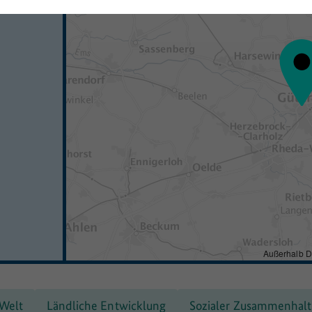
Außerhalb D
 Welt
Ländliche Entwicklung
Sozialer Zusammenhalt