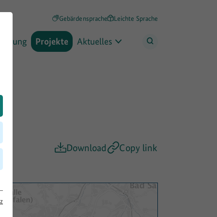
Gebärdensprache
Leichte Sprache
rderung
Projekte
Aktuelles
Download
Copy link
z