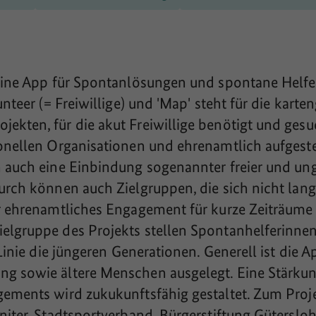
eine App für Spontanlösungen und spontane Helfer
unteer (= Freiwillige) und 'Map' steht für die kar
kten, für die akut Freiwillige benötigt und ges
onellen Organisationen und ehrenamtlich aufgeste
n auch eine Einbindung sogenannter freier und u
urch können auch Zielgruppen, die sich nicht lang
r ehrenamtliches Engagement für kurze Zeiträume 
lgruppe des Projekts stellen Spontanhelferinnen 
Linie die jüngeren Generationen. Generell ist die A
g sowie ältere Menschen ausgelegt. Eine Stärku
gements wird zukukunftsfähig gestaltet. Zum Proj
niter, Stadtsportverband, Bürgerstiftung Güterslo