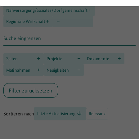
Nahversorgung/Soziales/Dorfgemeinschaft
Regionale Wirtschaft
Suche eingrenzen
Seiten
Projekte
Dokumente
Maßnahmen
Neuigkeiten
Filter zurücksetzen
Sortieren nach
letzte Aktualisierung
Relevanz