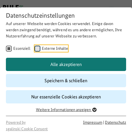
Datenschutzeinstellungen
Auf unserer Webseite werden Cookies verwendet. Einige davon
werden zwingend benötigt, während es uns andere ermöglichen, Ihre
Nutzererfahrung auf unserer Webseite zu verbessern.
Suchergebnisse für:
605 Ergebnisse
Suchbegriff eingeben
Essenziell
Externe Inhalte
Alle akzeptieren
Suchen
Speichern & schließen
Nur essenzielle Cookies akzeptieren
Filtern nach Themen
Weitere Informationen anzeigen
Engagement und Ehrenamt
Kultur in ländlichen Räumen
Powered by
Impressum
|
Datenschutz
sgalinski Cookie Consent
Digitalisierung auf dem Land
Mobilität auf dem Land