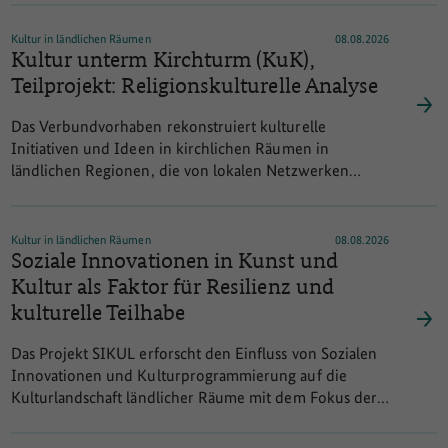
Kultur in ländlichen Räumen
08.08.2026
Kultur unterm Kirchturm (KuK),
Teilprojekt: Religionskulturelle Analyse
Das Verbundvorhaben rekonstruiert kulturelle
Initiativen und Ideen in kirchlichen Räumen in
ländlichen Regionen, die von lokalen Netzwerken
hervorgebracht werden und analysiert die Bedeutung
von gemeinsamen Räumen als materielle Ressourcen,
öffentliche Freiräume und Träger lokaler Kultur. Es
Kultur in ländlichen Räumen
08.08.2026
wird untersucht, wie öffentliche Sozialräume durch die
Soziale Innovationen in Kunst und
Partizipation an kulturellen Aktivitäten stabilisiert und
Kultur als Faktor für Resilienz und
gestärkt werden. Das Vorhaben folgt einer iterativen
kulturelle Teilhabe
Verfahrensweise, wobei die Fragestellung im Laufe des
Forschungsprozesses einer schrittweisen Engführung
Das Projekt SIKUL erforscht den Einfluss von Sozialen
folgt und die Daten im Rahmen mehrerer
Innovationen und Kulturprogrammierung auf die
Erhebungsphasen gewonnen werden. Inhaltlich und
Kulturlandschaft ländlicher Räume mit dem Fokus der
methodisch sind diese beiden Forschungsprozesse eng
Auswirkungen auf die Resilienz der lokalen
aufeinander bezogen und beide rekurrieren auf
Bevölkerung. Dafür werden verschiedene