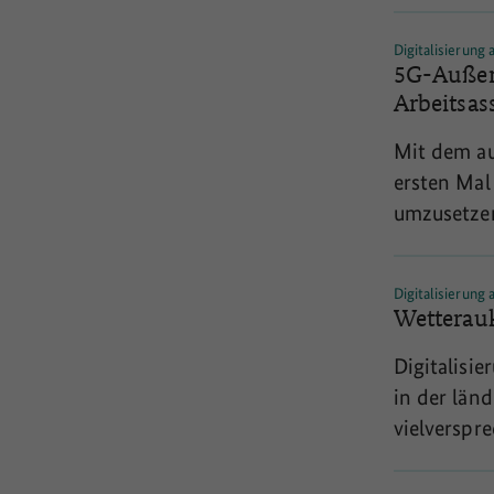
öffentlich
Arbeitsunt
Digitalisierung
organisiert
5G-Außena
Montagearbeit an deze
Arbeitsas
Verbundpro
Mit dem au
Arbeitsunt
ersten Mal
des Mittel
umzusetze
öffentlich
Arbeitsunt
Digitalisierung
organisiert
Wetterauk
Montagearbeit an deze
Digitalisi
Verbundpro
in der länd
Arbeitsunt
vielverspr
des Mittel
vorbereitet
Aktivitäte