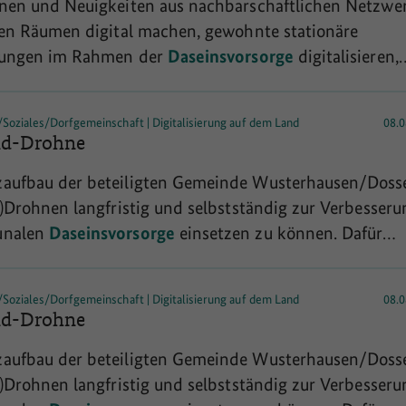
nen und Neuigkeiten aus nachbarschaftlichen Netzwe
rsorge
bilden. Durch regelmäßigen Austausch wird die
hen Räumen digital machen, gewohnte stationäre
nale Zusammenarbeit vereinfacht, fehlende
stungen im Rahmen der
Daseinsvorsorge
digitalisieren,
nen und Bewohner aller Altersgruppen für
erungen und Nutzung digitaler Informationsangebote 
oziales/Dorfgemeinschaft | Digitalisierung auf dem Land
08.0
 vor fake news schützen: unter anderem mit diesen
nd-Drohne
chäftigt sich das Projekt DILRA. Hierzu untersucht d
aufbau der beteiligten Gemeinde Wusterhausen/Doss
e Bedingungen für eine gelingende
Daseinsvorsorge
all
-)Drohnen langfristig und selbstständig zur Verbesseru
en im digitalen Zeitalter. Mittels empirischer Studien
unalen
Daseinsvorsorge
einsetzen zu können. Dafür
st, welche Kompetenzen aus der
 regelmäßigen
oziales/Dorfgemeinschaft | Digitalisierung auf dem Land
08.0
nd-Drohne
aufbau der beteiligten Gemeinde Wusterhausen/Doss
-)Drohnen langfristig und selbstständig zur Verbesseru