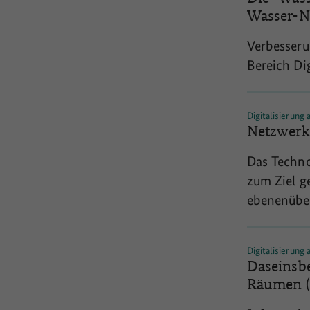
Wasser-N
Verbesser
Bereich Dig
Digitalisierung
Netzwerk
Das Techno
zum Ziel g
ebenenüber
Kommunen u
Zivilgesel
Digitalisierung
zu etablie
Daseinsb
im Landkre
Räumen 
Digitalisie