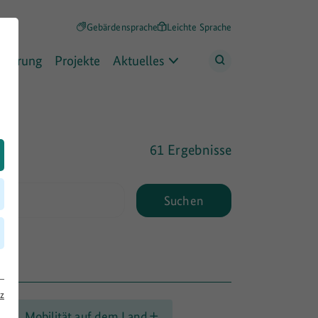
Gebärdensprache
Leichte Sprache
rderung
Projekte
Aktuelles
61 Ergebnisse
Suchen
z
Mobilität auf dem Land