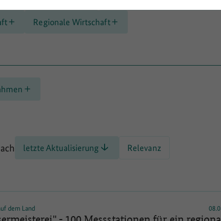
ft
Regionale Wirtschaft
ahmen
nach
letzte Aktualisierung
Relevanz
 auf dem Land
08.0
ermeisterei" - 100 Messstationen für ein regiona