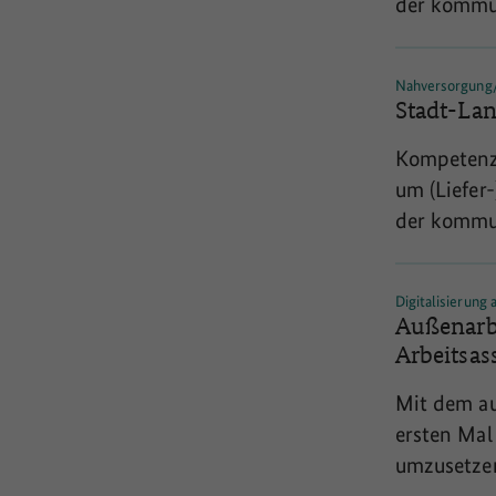
der komm
werden an
Nahversorgung/S
Stadt-La
Kompetenz
um (Liefer
der komm
werden an
Digitalisierung
Außenarbe
Arbeitsas
Mit dem au
ersten Mal
umzusetze