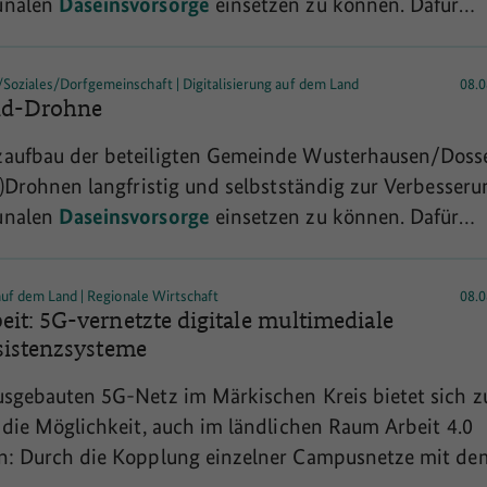
unalen
Daseinsvorsorge
einsetzen zu können. Dafür
 regelmäßigen
oziales/Dorfgemeinschaft | Digitalisierung auf dem Land
08.0
nd-Drohne
aufbau der beteiligten Gemeinde Wusterhausen/Doss
-)Drohnen langfristig und selbstständig zur Verbesseru
unalen
Daseinsvorsorge
einsetzen zu können. Dafür
 regelmäßigen
 auf dem Land | Regionale Wirtschaft
08.0
it: 5G-vernetzte digitale multimediale
sistenzsysteme
sgebauten 5G-Netz im Märkischen Kreis bietet sich 
 die Möglichkeit, auch im ländlichen Raum Arbeit 4.0
n: Durch die Kopplung einzelner Campusnetze mit de