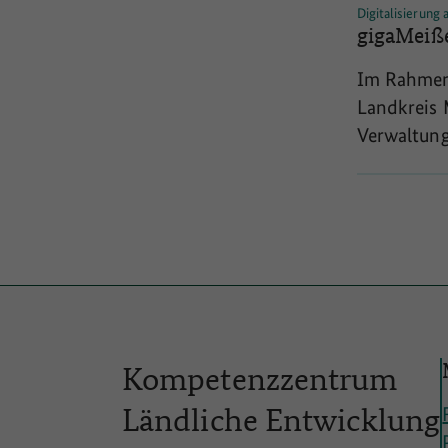
Digitalisierung
Identifizie
gigaMeiße
regionale
Im Rahmen 
Landkreis
Verwaltung,
fortgeschr
Bürgerinne
Meißen in 
werden div
Digitalstra
Verwaltung
und neuen 
Kompetenzzentrum
Ländliche
Entwicklung