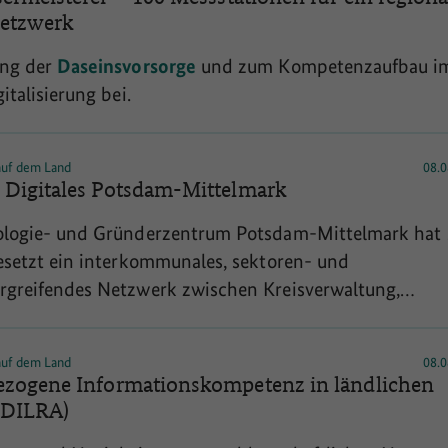
etzwerk
ung der
Daseinsvorsorge
und zum Kompetenzaufbau i
italisierung bei.
 auf dem Land
08.0
 Digitales Potsdam-Mittelmark
logie- und Gründerzentrum Potsdam-Mittelmark hat 
esetzt ein interkommunales, sektoren- und
greifendes Netzwerk zwischen Kreisverwaltung,
nd Partnern aus Wirtschaft, Wissenschaft und
lschaft zum Thema Digitalisierung in Potsdam-Mittelm
 auf dem Land
08.0
ren: das 'Netzwerk Digitales Potsdam-Mittelmark'. Es w
ezogene Informationskompetenz in ländlichen
is die Grundlage für eine koordinierte Umsetzung der
(DILRA)
rungsstrategie und ihrer Vorhaben in der kreisweiten