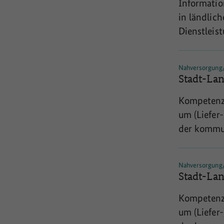
Informatio
Daseinsvo
in ländlic
interkommu
Dienstlei
Bewohnerin
Herausford
Nahversorgung/S
machen und
Stadt-La
Themen bes
Kompetenz
Projekt di
um (Liefer
Altersgrupp
der komm
wird erfas
werden an
Nahversorgung/S
Stadt-La
Kompetenz
um (Liefer