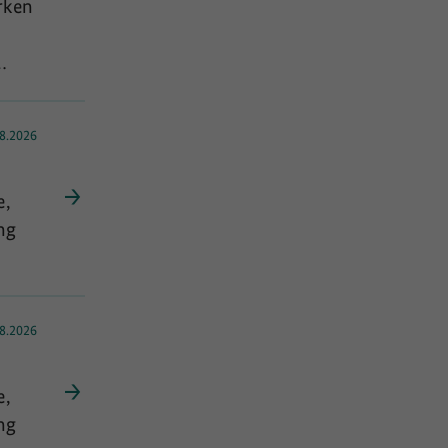
rken
fit
8.2026
as
e,
er
ng
8.2026
e,
ng