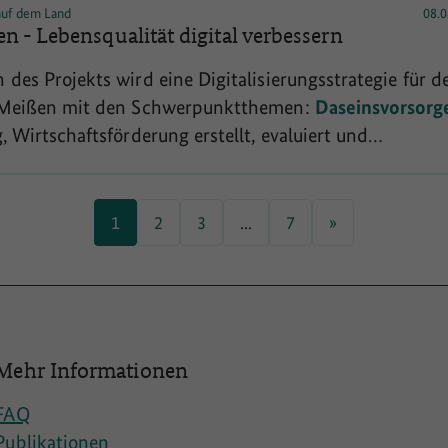
 auf dem Land
08.0
rung digitaler Dienste wird die Verbesserung der
n - Lebensqualität digital verbessern
n
Daseinsvorsorge
konkret. Zudem
des Projekts wird eine Digitalisierungsstrategie für d
 Meißen mit den Schwerpunktthemen:
Daseinsvorsorg
 Wirtschaftsförderung erstellt, evaluiert und
ieben. Dabei werden Expertinnen und Experten,
n und Bürger, regionale Akteure und die Hochschule
einem partizipativen Prozess beteiligt. Unter anderem
1
2
3
...
7
»
erse Workshops durchgeführt. Die Erstellung der
tegie erfolgt durch externe Expertise. Zudem wird in d
 und Öffentlichkeit Wissen zu Digitalisierungsaspekte
Technologien, wie neuen digitalen
Mehr Informationen
FAQ
Publikationen