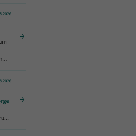
8.2026
zum
ge
m
8.2026
orge
ge
erung
itere
der