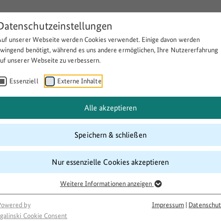
Datenschutzeinstellungen
Auf unserer Webseite werden Cookies verwendet. Einige davon werden
Über BULEplus
Themen
Fö
zwingend benötigt, während es uns andere ermöglichen, Ihre Nutzererfahrung
auf unserer Webseite zu verbessern.
Essenziell
Externe Inhalte
svorsorge
Alle akzeptieren
Speichern & schließen
Nur essenzielle Cookies akzeptieren
Weitere Informationen anzeigen
Powered by
Impressum
|
Datenschut
galinski Cookie Consent
 in ländlichen Räumen
Digitalisierung auf dem Land