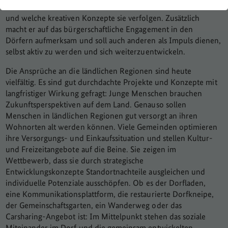
lebenswert und attraktiv das Leben in ländlichen Räumen ist
und welche kreativen Konzepte sie verfolgen. Zusätzlich
macht er auf das bürgerschaftliche Engagement in den
Dörfern aufmerksam und soll auch anderen als Impuls dienen,
selbst aktiv zu werden und sich weiterzuentwickeln.
Die Ansprüche an die ländlichen Regionen sind heute
vielfältig. Es sind gut durchdachte Projekte und Konzepte mit
langfristiger Wirkung gefragt: Junge Menschen brauchen
Zukunftsperspektiven auf dem Land. Genauso sollen
Menschen in ländlichen Regionen gut versorgt an ihren
Wohnorten alt werden können. Viele Gemeinden optimieren
ihre Versorgungs- und Einkaufssituation und stellen Kultur-
und Freizeitangebote auf die Beine. Sie zeigen im
Wettbewerb, dass sie durch strategische
Entwicklungskonzepte Standortnachteile ausgleichen und
individuelle Potenziale ausschöpfen. Ob es der Dorfladen,
eine Kommunikationsplattform, die restaurierte Dorfkneipe,
der Gemeinschaftsgarten, ein Wanderweg oder das
Carsharing-Angebot ist: Im Mittelpunkt stehen das soziale
Miteinander im Dorf und die gemeinsam entwickelten