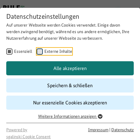
Datenschutzeinstellungen
Auf unserer Webseite werden Cookies verwendet. Einige davon
Zurück
werden zwingend benötigt, während es uns andere ermöglichen, Ihre
Nutzererfahrung auf unserer Webseite zu verbessern.
Informationen zum
Essenziell
Externe Inhalte
Wettbewerb
Alle akzeptieren
Speichern & schließen
Worum geht es bei "Unser Dorf hat
Nur essenzielle Cookies akzeptieren
Zukunft"?
Weitere Informationen anzeigen
Der Traditionswettbewerb rückt Deutschlands Dörfer, ihr
Powered by
Impressum
|
Datenschutz
Engagement und ihren Ideenreichtum in den Fokus. 2026
sgalinski Cookie Consent
bietet er Gemeinden zum 65. Mal die Chance zu zeigen, wie