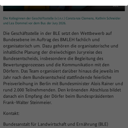
BLE
Die Kolleginnen der Geschäftsstelle (v.l.n.r.) Constanze Clemens, Kathrin Schneider
und Lea Dommel vor dem Bus der Jury 2026.
Die Geschäftsstelle in der BLE setzt den Wettbewerb auf
Bundesebene im Auftrag des BMLEH fachlich und
organisatorisch um. Dazu gehören die organisatorische und
inhaltliche Planung der dreiwöchigen Juryreise des
Bundesentscheids, insbesondere die Begleitung des
Bewertungsprozesses und die Kommunikation mit den
Dörfern. Das Team organisiert darüber hinaus die jeweils im
Jahr nach dem Bundesentscheid stattfindende feierliche
Preisverleihung in Berlin mit Bundesminister Alois Rainer und
rund 2.000 Teilnehmenden. Den krönenden Abschluss bildet
danach ein Empfang der Dörfer beim Bundespräsidenten
Frank-Walter Steinmeier.
Kontakt:
Bundesanstalt für Landwirtschaft und Ernährung (BLE)