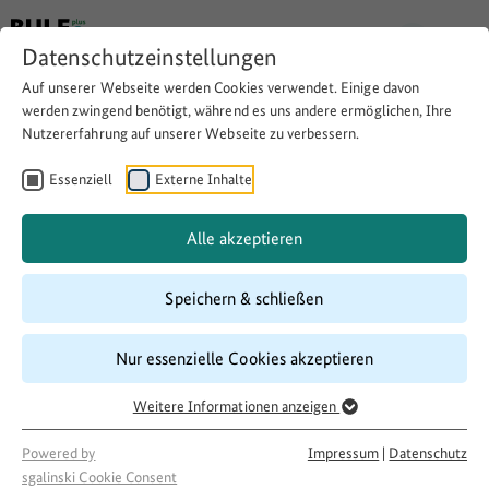
Datenschutzeinstellungen
Auf unserer Webseite werden Cookies verwendet. Einige davon
Zurück
werden zwingend benötigt, während es uns andere ermöglichen, Ihre
Nutzererfahrung auf unserer Webseite zu verbessern.
LandStation – Verknüpfte
Essenziell
Externe Inhalte
Mobilität in ländlichen
Räumen
Alle akzeptieren
Speichern & schließen
Thema:
Mobilität auf dem Land
Nahversorgung/Soziales/Dorfgemeinschaft
Nur essenzielle Cookies akzeptieren
Weitere Informationen anzeigen
Powered by
Impressum
|
Datenschutz
sgalinski Cookie Consent