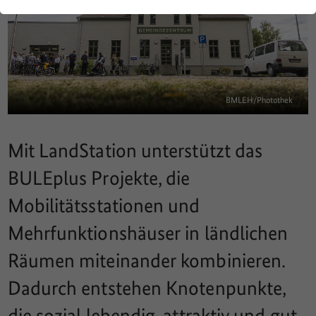
BMLEH/Photothek
Mit LandStation unterstützt das
BULEplus Projekte, die
Mobilitätsstationen und
Mehrfunktionshäuser in ländlichen
Räumen miteinander kombinieren.
Dadurch entstehen Knotenpunkte,
die sozial lebendig, attraktiv und gut