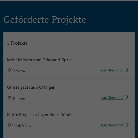
Geförderte Projekte
Außerhalb Deutschlands: ©
OpenStreetMap contributors
,
TopPlusOpen
Listenansicht
Die Karte ist eine zusätzlich visuelle Darstellung der Listenansich
5 Projekte
Mobilitätszentrum Oderland-Spree
zum Steckbrief
Beeskow
UmsteigeStation Offingen
zum Steckbrief
Offingen
Flotte Bürger im Jugendhaus Röbel
zum Steckbrief
Röbel/Müritz