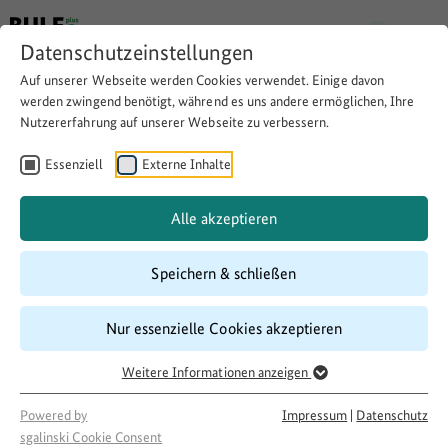
Datenschutzeinstellungen
Auf unserer Webseite werden Cookies verwendet. Einige davon
werden zwingend benötigt, während es uns andere ermöglichen, Ihre
Nutzererfahrung auf unserer Webseite zu verbessern.
Ansprechpartner von
Smarte.Land.Regionen in der
Essenziell
Externe Inhalte
Hauptgeschäftsstelle des DLT
Alle akzeptieren
Speichern & schließen
Website besuchen
Download
Copy link
Nur essenzielle Cookies akzeptieren
Weitere Informationen anzeigen
Laufzeit
03/2022
–
12/2024
Powered by
Impressum
|
Datenschutz
Förderung
sgalinski Cookie Consent