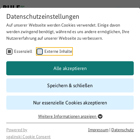
Datenschutzeinstellungen
Auf unserer Webseite werden Cookies verwendet. Einige davon
werden zwingend benötigt, während es uns andere ermöglichen, Ihre
Nutzererfahrung auf unserer Webseite zu verbessern.
Aufrechterhaltung der
Lebensmittelverteilung
Essenziell
Externe Inhalte
während der Corona-
Alle akzeptieren
Pandemie
Speichern & schließen
Download
Copy link
Nur essenzielle Cookies akzeptieren
Weitere Informationen anzeigen
Laufzeit
Powered by
Impressum
|
Datenschutz
11/2020
–
11/2020
sgalinski Cookie Consent
Förderung