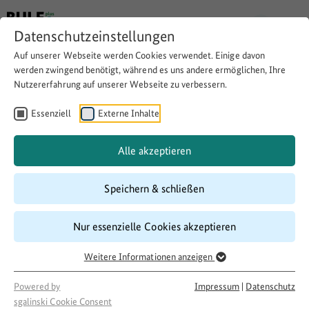
Datenschutzeinstellungen
Auf unserer Webseite werden Cookies verwendet. Einige davon
werden zwingend benötigt, während es uns andere ermöglichen, Ihre
Nutzererfahrung auf unserer Webseite zu verbessern.
Autonomie und Gemeinwesen.
Zur Identifikation bildender
Essenziell
Externe Inhalte
Künstler*innen mit ländlichen
Alle akzeptieren
Räumen (AUGE)
Speichern & schließen
Website besuchen
Download
Copy link
Nur essenzielle Cookies akzeptieren
Weitere Informationen anzeigen
Laufzeit
Powered by
Impressum
|
Datenschutz
sgalinski Cookie Consent
03/2023
–
04/2026