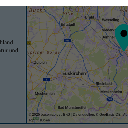
hland
atur und
© 2025 basemap.de / BKG | Datenquellen: © GeoBasis-DE | Au
TopPlusOpen