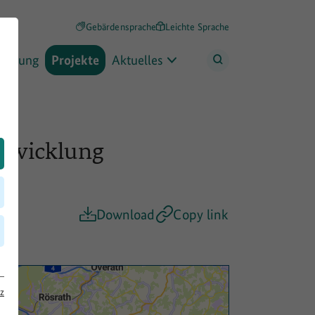
Gebärdensprache
Leichte Sprache
rderung
Projekte
Aktuelles
ntwicklung
Download
Copy link
z