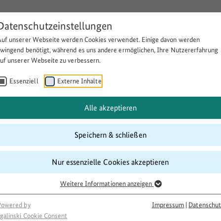
Datenschutzeinstellungen
Auf unserer Webseite werden Cookies verwendet. Einige davon werden
Über BULEplus
Themen
Fö
zwingend benötigt, während es uns andere ermöglichen, Ihre Nutzererfahrung
auf unserer Webseite zu verbessern.
Essenziell
Externe Inhalte
als Standortfaktor ländlicher E
Alle akzeptieren
Speichern & schließen
Nur essenzielle Cookies akzeptieren
Weitere Informationen anzeigen
Powered by
Impressum
|
Datenschut
galinski Cookie Consent