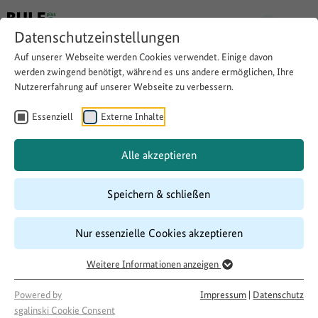
Datenschutzeinstellungen
Auf unserer Webseite werden Cookies verwendet. Einige davon
werden zwingend benötigt, während es uns andere ermöglichen, Ihre
Nutzererfahrung auf unserer Webseite zu verbessern.
Bilder des Ländlichen in der
Kultur- und Kreativwirtschaft
Essenziell
Externe Inhalte
(KulturLandBilder)
Alle akzeptieren
Speichern & schließen
Website besuchen
Download
Copy link
Nur essenzielle Cookies akzeptieren
Weitere Informationen anzeigen
Laufzeit
03/2023
–
06/2026
Powered by
Impressum
|
Datenschutz
Förderung
sgalinski Cookie Consent