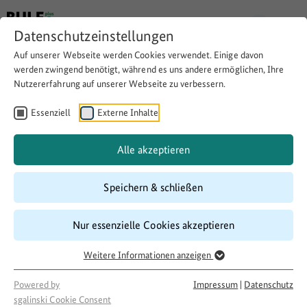
Datenschutzeinstellungen
Auf unserer Webseite werden Cookies verwendet. Einige davon
werden zwingend benötigt, während es uns andere ermöglichen, Ihre
Nutzererfahrung auf unserer Webseite zu verbessern.
Die Erwerbssituation von
Frauen in ländlichen
Essenziell
Externe Inhalte
Regionen, Teilprojekt I
Alle akzeptieren
Speichern & schließen
Website besuchen
Download
Copy link
Nur essenzielle Cookies akzeptieren
Weitere Informationen anzeigen
Laufzeit
01/2016
–
12/2017
Powered by
Impressum
|
Datenschutz
Förderung
sgalinski Cookie Consent