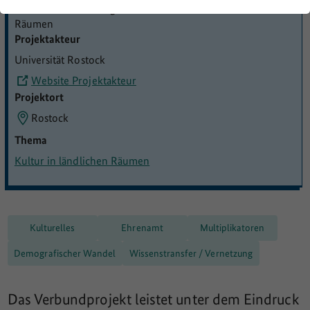
Faktor K – Forschung zum Faktor Kultur in ländlichen
Räumen
Projektakteur
Universität Rostock
Website Projektakteur
Projektort
Rostock
Thema
Außerhalb Deutschlands: ©
OpenStreetMap contributors
,
Kultur in ländlichen Räumen
TopPlusOpen
Kulturelles
Ehrenamt
Multiplikatoren
Demografischer Wandel
Wissenstransfer / Vernetzung
Das Verbundprojekt leistet unter dem Eindruck