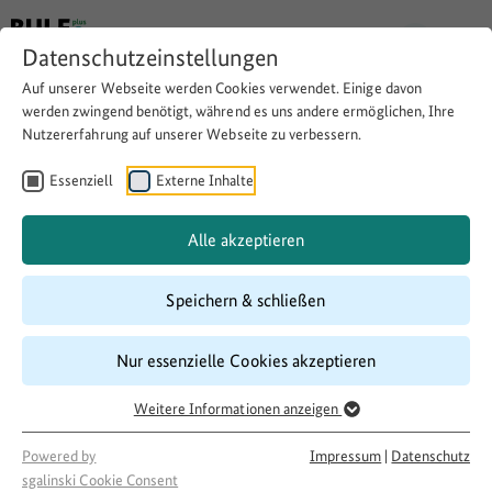
Datenschutzeinstellungen
Auf unserer Webseite werden Cookies verwendet. Einige davon
werden zwingend benötigt, während es uns andere ermöglichen, Ihre
Nutzererfahrung auf unserer Webseite zu verbessern.
Helfende Hände im Erzgebirge
Essenziell
Externe Inhalte
Download
Copy link
Alle akzeptieren
Speichern & schließen
Laufzeit
09/2020
–
11/2020
Nur essenzielle Cookies akzeptieren
Förderung
Ehrenamt stärken. Versorgung sichern.
Weitere Informationen anzeigen
Projektakteur
Powered by
Impressum
|
Datenschutz
Arbeiterwohlfahrt Kreisverband Annaberg/Mittleres
sgalinski Cookie Consent
Erzgebirge e.V.