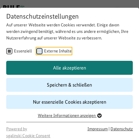
Datenschutzeinstellungen
Auf unserer Webseite werden Cookies verwendet. Einige davon
werden zwingend benötigt, während es uns andere ermöglichen, Ihre
Nutzererfahrung auf unserer Webseite zu verbessern.
KOS - Kultur ohne Schwelle
Essenziell
Externe Inhalte
Download
Copy link
Alle akzeptieren
Speichern & schließen
Laufzeit
04/2019
–
07/2021
Nur essenzielle Cookies akzeptieren
Förderung
LandKULTUR
Weitere Informationen anzeigen
Projektakteur
Powered by
Impressum
|
Datenschutz
Evangelisch-Lutherischer Kirchengemeindeverband
sgalinski Cookie Consent
Tschirma