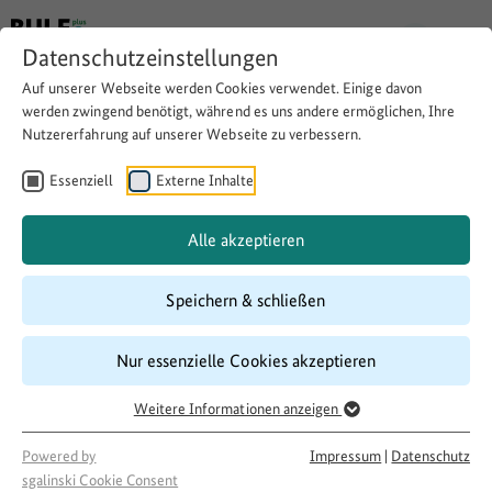
Datenschutzeinstellungen
Auf unserer Webseite werden Cookies verwendet. Einige davon
werden zwingend benötigt, während es uns andere ermöglichen, Ihre
Nutzererfahrung auf unserer Webseite zu verbessern.
Kulturschaffende als Ressource
der ländlichen Entwicklung
Essenziell
Externe Inhalte
(KULT_Ressource)
Alle akzeptieren
Speichern & schließen
Website besuchen
Download
Copy link
Nur essenzielle Cookies akzeptieren
Weitere Informationen anzeigen
Laufzeit
03/2023
–
04/2026
Powered by
Impressum
|
Datenschutz
Förderung
sgalinski Cookie Consent