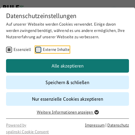
Datenschutzeinstellungen
Auf unserer Webseite werden Cookies verwendet. Einige davon
werden zwingend benötigt, während es uns andere ermöglichen, Ihre
Nutzererfahrung auf unserer Webseite zu verbessern.
Landpartien
Essenziell
Externe Inhalte
Website besuchen
Download
Copy link
Alle akzeptieren
Speichern & schließen
Laufzeit
Nur essenzielle Cookies akzeptieren
01/2019
–
12/2020
Förderung
Weitere Informationen anzeigen
LandKULTUR
Projektakteur
Powered by
Impressum
|
Datenschutz
sgalinski Cookie Consent
Denkwege e.V.