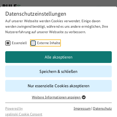
Datenschutzeinstellungen
Auf unserer Webseite werden Cookies verwendet. Einige davon
werden zwingend benötigt, während es uns andere ermöglichen, Ihre
Nutzererfahrung auf unserer Webseite zu verbessern.
MEINE GESUNDHEIT -
Digital. Nah. Neuwied
Essenziell
Externe Inhalte
Alle akzeptieren
Website besuchen
Download
Copy link
Speichern & schließen
Nur essenzielle Cookies akzeptieren
Laufzeit
01/2022
–
12/2024
Weitere Informationen anzeigen
Förderung
Powered by
Impressum
|
Datenschutz
Smarte.Land.Regionen
sgalinski Cookie Consent
Projektakteur