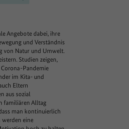
ale Angebote dabei, ihre
Bewegung und Verständnis
ng von Natur und Umwelt.
istern. Studien zeigen,
der Corona-Pandemie
inder im Kita- und
auch Eltern
n aus sozial
 familiären Alltag
dass man kontinuierlich
m werden eine
Motivation hoch zu halten