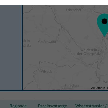
Außerhalb D
Regionen
Daseinsvorsorge
Wissenstransfer /