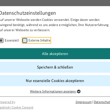
Datenschutzeinstellungen
Auf unserer Webseite werden Cookies verwendet. Einige davon werden
Über BULEplus
Themen
Fö
zwingend benötigt, während es uns andere ermöglichen, Ihre Nutzererfahrung
auf unserer Webseite zu verbessern.
Essenziell
Externe Inhalte
ildung erlebbar machen
Alle akzeptieren
Speichern & schließen
Nur essenzielle Cookies akzeptieren
Weitere Informationen anzeigen
Powered by
Impressum
|
Datenschut
galinski Cookie Consent