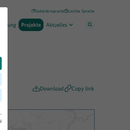
Gebärdensprache
Leichte Sprache
rderung
Projekte
Aktuelles
Download
Copy link
z