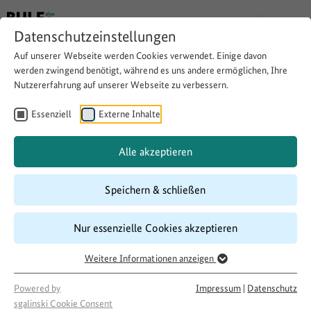
Datenschutzeinstellungen
Auf unserer Webseite werden Cookies verwendet. Einige davon
werden zwingend benötigt, während es uns andere ermöglichen, Ihre
Nutzererfahrung auf unserer Webseite zu verbessern.
Qualifizierung ehrenamtlich
Engagierter zur Nutzung
Essenziell
Externe Inhalte
digitaler Lösungen
Alle akzeptieren
Speichern & schließen
Website besuchen
Download
Copy link
Nur essenzielle Cookies akzeptieren
Weitere Informationen anzeigen
Laufzeit
10/2023
–
09/2025
Powered by
Impressum
|
Datenschutz
Förderung
sgalinski Cookie Consent