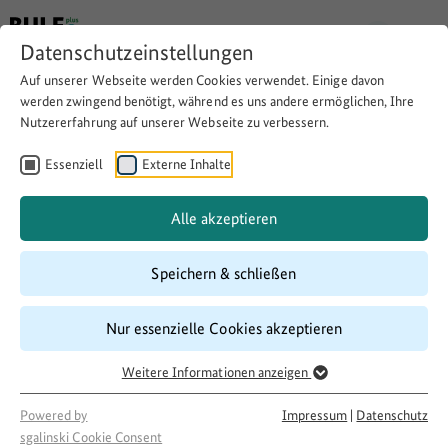
Datenschutzeinstellungen
Auf unserer Webseite werden Cookies verwendet. Einige davon
werden zwingend benötigt, während es uns andere ermöglichen, Ihre
Nutzererfahrung auf unserer Webseite zu verbessern.
Rainer Winkel Kulturforum
Essenziell
Externe Inhalte
Website besuchen
Download
Copy link
Alle akzeptieren
Speichern & schließen
Laufzeit
Nur essenzielle Cookies akzeptieren
07/2019
–
06/2022
Förderung
Weitere Informationen anzeigen
LandKULTUR
Projektakteur
Powered by
Impressum
|
Datenschutz
sgalinski Cookie Consent
Interessengemeinschaft Rainer Winkel e.V.