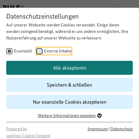
Datenschutzeinstellungen
Auf unserer Webseite werden Cookies verwendet. Einige davon
werden zwingend benötigt, während es uns andere ermöglichen, Ihre
Nutzererfahrung auf unserer Webseite zu verbessern.
Wohnen und leben in guter
Nachbarschaft
Essenziell
Externe Inhalte
Alle akzeptieren
Download
Copy link
Speichern & schließen
Laufzeit
Nur essenzielle Cookies akzeptieren
10/2020
–
11/2020
Weitere Informationen anzeigen
Förderung
Ehrenamt stärken. Versorgung sichern.
Powered by
Impressum
|
Datenschutz
Projektakteur
sgalinski Cookie Consent