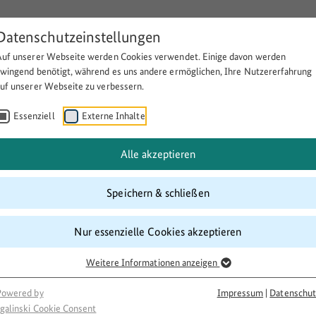
Datenschutzeinstellungen
Auf unserer Webseite werden Cookies verwendet. Einige davon werden
Über BULEplus
Themen
Fö
zwingend benötigt, während es uns andere ermöglichen, Ihre Nutzererfahrung
auf unserer Webseite zu verbessern.
Essenziell
Externe Inhalte
und Leseförderung von Migran
Alle akzeptieren
Speichern & schließen
Nur essenzielle Cookies akzeptieren
Weitere Informationen anzeigen
Powered by
Impressum
|
Datenschut
galinski Cookie Consent