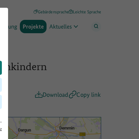
Gebärdensprache
Leichte Sprache
rderung
Projekte
Aktuelles
tenkindern
Download
Copy link
z