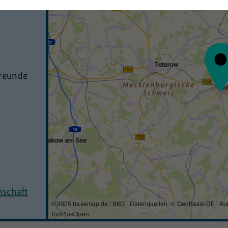
freunde
nschaft
© 2025 basemap.de / BKG | Datenquellen: © GeoBasis-DE | Au
TopPlusOpen