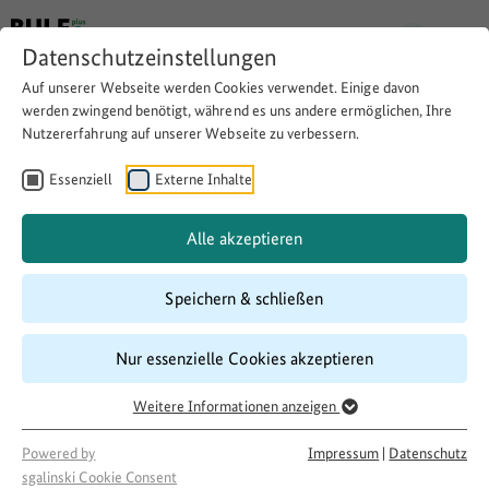
Datenschutzeinstellungen
Auf unserer Webseite werden Cookies verwendet. Einige davon
werden zwingend benötigt, während es uns andere ermöglichen, Ihre
Nutzererfahrung auf unserer Webseite zu verbessern.
Dorfgemeinschaftshaus für
Geflüchtete und ansässige
Essenziell
Externe Inhalte
Vereine
Alle akzeptieren
Speichern & schließen
Download
Copy link
Nur essenzielle Cookies akzeptieren
Laufzeit
Weitere Informationen anzeigen
07/2017
–
07/2018
Förderung
Powered by
Impressum
|
Datenschutz
sgalinski Cookie Consent
500 LandInitiativen