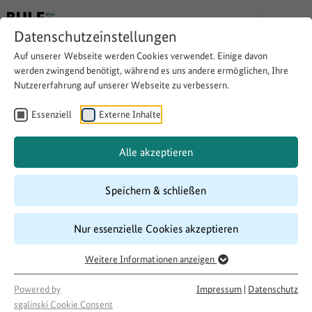
Datenschutzeinstellungen
Auf unserer Webseite werden Cookies verwendet. Einige davon
werden zwingend benötigt, während es uns andere ermöglichen, Ihre
Nutzererfahrung auf unserer Webseite zu verbessern.
Ehrenamtliche Bürgerbahn
Altshausen - Pfullendorf
Essenziell
Externe Inhalte
Alle akzeptieren
Website besuchen
Download
Copy link
Speichern & schließen
Nur essenzielle Cookies akzeptieren
Laufzeit
02/2020
–
06/2023
Weitere Informationen anzeigen
Förderung
Powered by
Impressum
|
Datenschutz
LandMobil
sgalinski Cookie Consent
Projektakteur