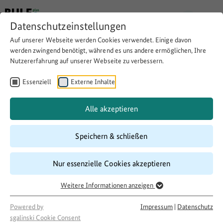
Datenschutzeinstellungen
Auf unserer Webseite werden Cookies verwendet. Einige davon
werden zwingend benötigt, während es uns andere ermöglichen, Ihre
Nutzererfahrung auf unserer Webseite zu verbessern.
Ein kleiner Paradies-
Stadtgarten
Essenziell
Externe Inhalte
Alle akzeptieren
Download
Copy link
Speichern & schließen
Laufzeit
Nur essenzielle Cookies akzeptieren
03/2017
–
02/2018
Weitere Informationen anzeigen
Förderung
500 LandInitiativen
Powered by
Impressum
|
Datenschutz
Projektakteur
sgalinski Cookie Consent