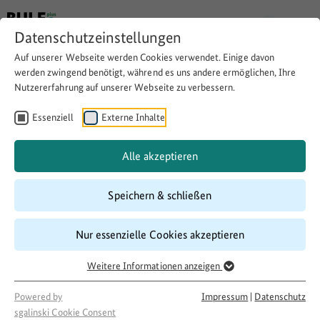
Datenschutzeinstellungen
Auf unserer Webseite werden Cookies verwendet. Einige davon
werden zwingend benötigt, während es uns andere ermöglichen, Ihre
Nutzererfahrung auf unserer Webseite zu verbessern.
Einen Gemüsegarten
zusammen mit Geflüchteten
Essenziell
Externe Inhalte
anlegen
Alle akzeptieren
Speichern & schließen
Website besuchen
Download
Copy link
Nur essenzielle Cookies akzeptieren
Weitere Informationen anzeigen
Laufzeit
04/2017
–
12/2017
Powered by
Impressum
|
Datenschutz
Förderung
sgalinski Cookie Consent