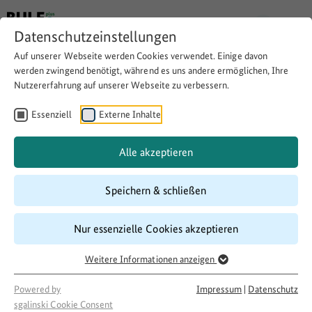
Datenschutzeinstellungen
Auf unserer Webseite werden Cookies verwendet. Einige davon
werden zwingend benötigt, während es uns andere ermöglichen, Ihre
Nutzererfahrung auf unserer Webseite zu verbessern.
Feriensprachcamp für 25
Kinder mit Deutsch als
Essenziell
Externe Inhalte
Zweitsprache
Alle akzeptieren
Speichern & schließen
Website besuchen
Download
Copy link
Nur essenzielle Cookies akzeptieren
Weitere Informationen anzeigen
Laufzeit
11/2017
–
10/2018
Powered by
Impressum
|
Datenschutz
Förderung
sgalinski Cookie Consent