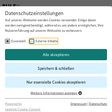
Datenschutzeinstellungen
Auf unserer Webseite werden Cookies verwendet. Einige davon
werden zwingend benötigt, während es uns andere ermöglichen, Ihre
Nutzererfahrung auf unserer Webseite zu verbessern.
Finanzierung von
Sprachmittlern
Essenziell
Externe Inhalte
Alle akzeptieren
Download
Copy link
Speichern & schließen
Laufzeit
Nur essenzielle Cookies akzeptieren
03/2017
–
02/2018
Weitere Informationen anzeigen
Förderung
500 LandInitiativen
Powered by
Impressum
|
Datenschutz
Projektakteur
sgalinski Cookie Consent