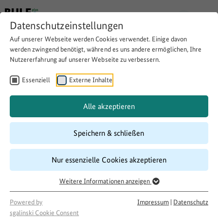
Datenschutzeinstellungen
Auf unserer Webseite werden Cookies verwendet. Einige davon
werden zwingend benötigt, während es uns andere ermöglichen, Ihre
Nutzererfahrung auf unserer Webseite zu verbessern.
Flüchtlingsfamilien
unterstützen
Essenziell
Externe Inhalte
Alle akzeptieren
Website besuchen
Download
Copy link
Speichern & schließen
Nur essenzielle Cookies akzeptieren
Laufzeit
07/2017
–
03/2018
Weitere Informationen anzeigen
Förderung
Powered by
Impressum
|
Datenschutz
500 LandInitiativen
sgalinski Cookie Consent
Projektakteur