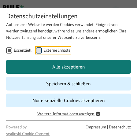
Datenschutzeinstellungen
Auf unserer Webseite werden Cookies verwendet. Einige davon
werden zwingend benötigt, während es uns andere ermöglichen, Ihre
Nutzererfahrung auf unserer Webseite zu verbessern.
Garten wird zu einem
Dorftreff
Essenziell
Externe Inhalte
Alle akzeptieren
Website besuchen
Download
Copy link
Speichern & schließen
Nur essenzielle Cookies akzeptieren
Laufzeit
09/2017
–
08/2018
Weitere Informationen anzeigen
Förderung
Powered by
Impressum
|
Datenschutz
500 LandInitiativen
sgalinski Cookie Consent
Projektakteur