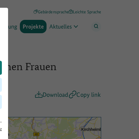
Gebärdensprache
Leichte Sprache
rderung
Projekte
Aktuelles
schen Frauen
Download
Copy link
z