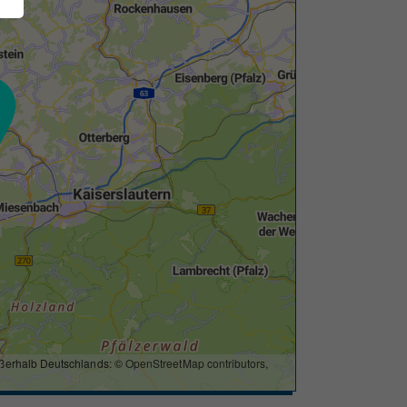
ßerhalb Deutschlands: ©
OpenStreetMap contributors
,