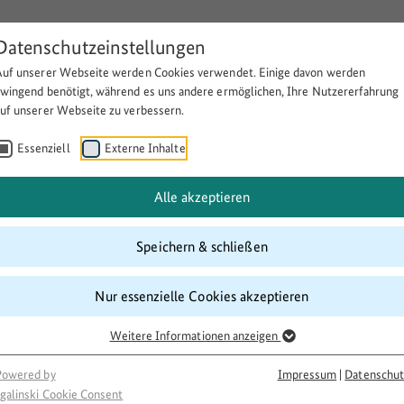
Datenschutzeinstellungen
Auf unserer Webseite werden Cookies verwendet. Einige davon werden
Über BULEplus
Themen
Fö
zwingend benötigt, während es uns andere ermöglichen, Ihre Nutzererfahrung
auf unserer Webseite zu verbessern.
Essenziell
Externe Inhalte
n geflüchteten und einheimi
Alle akzeptieren
Speichern & schließen
Nur essenzielle Cookies akzeptieren
Weitere Informationen anzeigen
Powered by
Impressum
|
Datenschut
galinski Cookie Consent