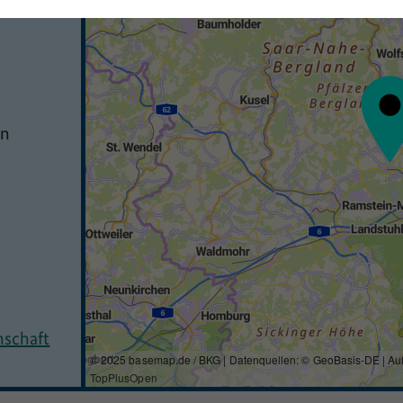
en
nschaft
© 2025 basemap.de / BKG | Datenquellen: © GeoBasis-DE | Au
TopPlusOpen