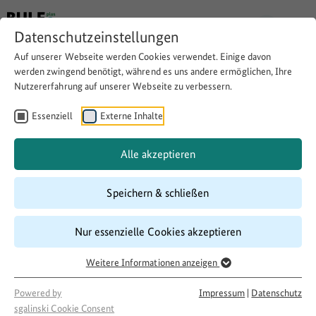
Datenschutzeinstellungen
Auf unserer Webseite werden Cookies verwendet. Einige davon
werden zwingend benötigt, während es uns andere ermöglichen, Ihre
Nutzererfahrung auf unserer Webseite zu verbessern.
Integration der Geflüchteten
in die Sport- und
Essenziell
Externe Inhalte
Fitnessförderung
Alle akzeptieren
Speichern & schließen
Download
Copy link
Nur essenzielle Cookies akzeptieren
Laufzeit
Weitere Informationen anzeigen
07/2017
–
03/2018
Förderung
Powered by
Impressum
|
Datenschutz
sgalinski Cookie Consent
500 LandInitiativen