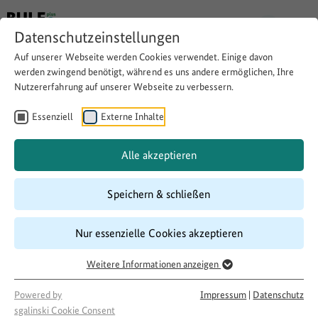
Datenschutzeinstellungen
Auf unserer Webseite werden Cookies verwendet. Einige davon
werden zwingend benötigt, während es uns andere ermöglichen, Ihre
Nutzererfahrung auf unserer Webseite zu verbessern.
Integration durch die Arbeit in
der Kreativwerkstatt
Essenziell
Externe Inhalte
Alle akzeptieren
Download
Copy link
Speichern & schließen
Laufzeit
Nur essenzielle Cookies akzeptieren
06/2017
–
05/2018
Weitere Informationen anzeigen
Förderung
500 LandInitiativen
Powered by
Impressum
|
Datenschutz
Projektakteur
sgalinski Cookie Consent