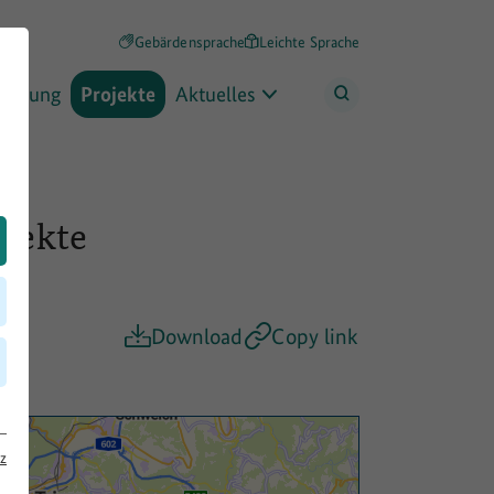
Gebärdensprache
Leichte Sprache
rderung
Projekte
Aktuelles
ojekte
Download
Copy link
z