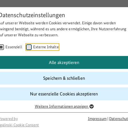
Datenschutzeinstellungen
Auf unserer Webseite werden Cookies verwendet. Einige davon werden
Über BULEplus
Themen
Fö
zwingend benötigt, während es uns andere ermöglichen, Ihre Nutzererfahrung
auf unserer Webseite zu verbessern.
Essenziell
Externe Inhalte
andwerklich-künstlerischer Pr
Alle akzeptieren
Speichern & schließen
Nur essenzielle Cookies akzeptieren
Weitere Informationen anzeigen
Powered by
Impressum
|
Datenschut
galinski Cookie Consent