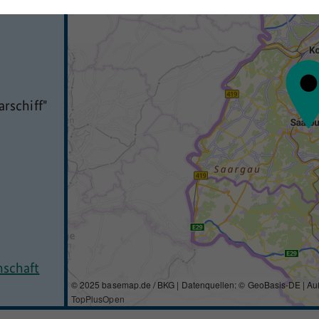
arschiff"
nschaft
© 2025 basemap.de / BKG | Datenquellen: © GeoBasis-DE | Au
TopPlusOpen