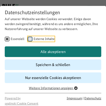
Datenschutzeinstellungen
Auf unserer Webseite werden Cookies verwendet. Einige davon
werden zwingend benötigt, während es uns andere ermöglichen, Ihre
Nutzererfahrung auf unserer Webseite zu verbessern.
Junior-Café - ein inklusives-
interkulturelles
Essenziell
Externe Inhalte
"Miniunternehmen"
Alle akzeptieren
Speichern & schließen
Website besuchen
Download
Copy link
Nur essenzielle Cookies akzeptieren
Weitere Informationen anzeigen
Laufzeit
04/2017
–
12/2017
Powered by
Impressum
|
Datenschutz
Förderung
sgalinski Cookie Consent