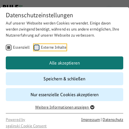
Datenschutzeinstellungen
Auf unserer Webseite werden Cookies verwendet. Einige davon
werden zwingend benötigt, während es uns andere ermöglichen, Ihre
Nutzererfahrung auf unserer Webseite zu verbessern.
KORB. Das kooperative
Regionalbündnis Wurzener
Essenziell
Externe Inhalte
Land
Alle akzeptieren
Speichern & schließen
Website besuchen
Download
Copy link
Nur essenzielle Cookies akzeptieren
Weitere Informationen anzeigen
Laufzeit
05/2021
–
02/2022
Powered by
Impressum
|
Datenschutz
Förderung
sgalinski Cookie Consent