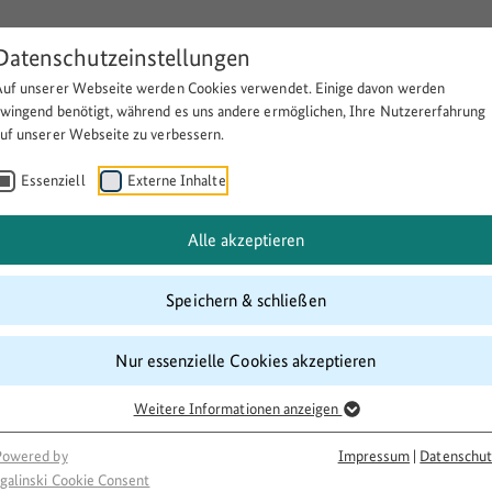
Datenschutzeinstellungen
Auf unserer Webseite werden Cookies verwendet. Einige davon werden
Über BULEplus
Themen
Fö
zwingend benötigt, während es uns andere ermöglichen, Ihre Nutzererfahrung
auf unserer Webseite zu verbessern.
Essenziell
Externe Inhalte
in Nordrhein-Westfalen und Rhe
Alle akzeptieren
Speichern & schließen
Nur essenzielle Cookies akzeptieren
Weitere Informationen anzeigen
Powered by
Impressum
|
Datenschut
galinski Cookie Consent