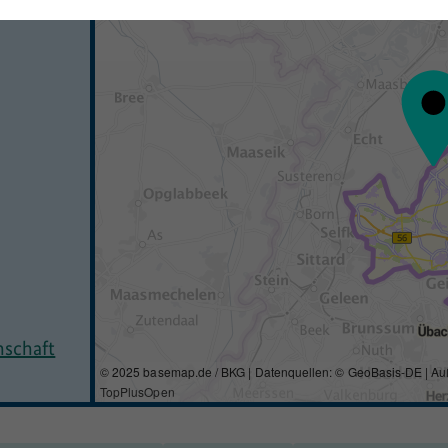
nschaft
© 2025 basemap.de / BKG | Datenquellen: © GeoBasis-DE | Au
TopPlusOpen