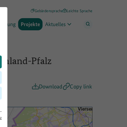
Gebärdensprache
Leichte Sprache
rderung
Projekte
Aktuelles
inland-Pfalz
Download
Copy link
z