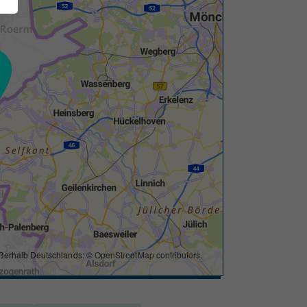
ßerhalb Deutschlands: ©
OpenStreetMap contributors
,