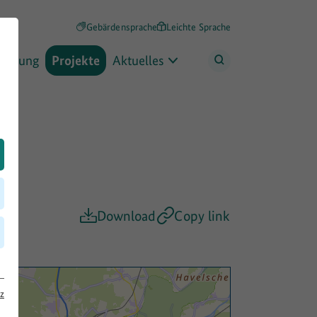
Gebärdensprache
Leichte Sprache
rderung
Projekte
Aktuelles
Download
Copy link
z