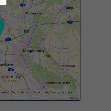
ßerhalb Deutschlands: ©
OpenStreetMap contributors
,