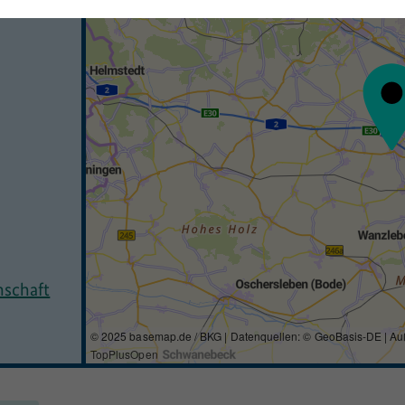
nschaft
© 2025 basemap.de / BKG | Datenquellen: © GeoBasis-DE | Au
TopPlusOpen