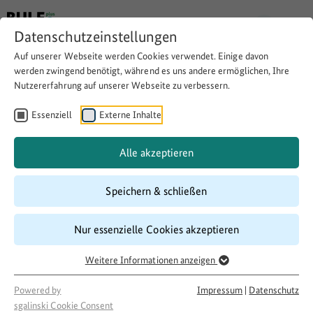
Datenschutzeinstellungen
Auf unserer Webseite werden Cookies verwendet. Einige davon
werden zwingend benötigt, während es uns andere ermöglichen, Ihre
Nutzererfahrung auf unserer Webseite zu verbessern.
Teams für interkulturelle
Straßenfußball-Liga
Essenziell
Externe Inhalte
buntkicktgut
Alle akzeptieren
Speichern & schließen
Website besuchen
Download
Copy link
Nur essenzielle Cookies akzeptieren
Weitere Informationen anzeigen
Laufzeit
10/2017
–
10/2018
Powered by
Impressum
|
Datenschutz
Förderung
sgalinski Cookie Consent