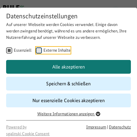
Datenschutzeinstellungen
Auf unserer Webseite werden Cookies verwendet. Einige davon
werden zwingend benötigt, während es uns andere ermöglichen, Ihre
Nutzererfahrung auf unserer Webseite zu verbessern.
Theaterstück zum Thema
"Flucht, Traumata, Träumen
Essenziell
Externe Inhalte
über die Zukunft"
Alle akzeptieren
Speichern & schließen
Website besuchen
Download
Copy link
Nur essenzielle Cookies akzeptieren
Weitere Informationen anzeigen
Laufzeit
06/2017
–
06/2018
Powered by
Impressum
|
Datenschutz
Förderung
sgalinski Cookie Consent